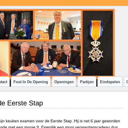
tact
Fout In De Opening
Openingen
Partijen
Eindspelen
 de Eerste Stap
jn keuken examen voor de Eerste Stap. Hij is net 6 jaar geworden
agde met een mooie 9. Eigenlijk een mooi verjaardagscadeau dus.