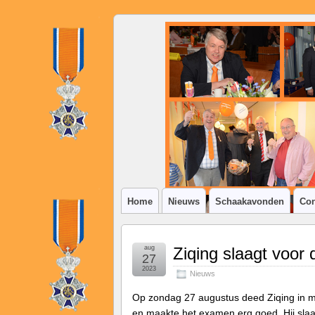
SSV
Klim-
op
Home
Nieuws
Schaakavonden
Con
aug
Ziqing slaagt voor
27
2023
Nieuws
Op zondag 27 augustus deed Ziqing in mi
en maakte het examen erg goed. Hij sla