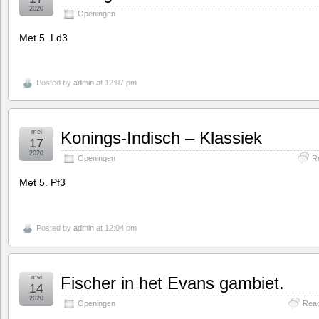
2020
Openingen
Met 5. Ld3
Posted by
admin
at 12:07 pm
mei
Konings-Indisch – Klassiek
17
2020
Openingen
R
Met 5. Pf3
Posted by
admin
at 12:04 pm
mei
Fischer in het Evans gambiet.
14
2020
Openingen
Reac