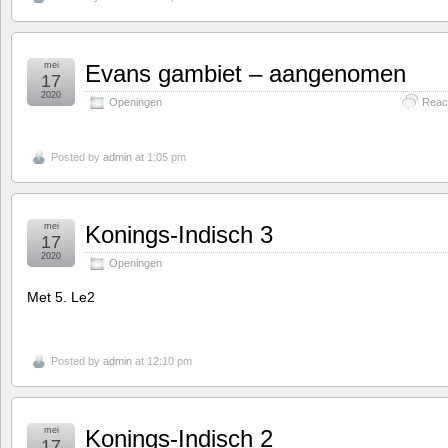
mei
Evans gambiet – aangenomen
17
2020
Openingen
React
Posted by
admin
at 1:05 pm
mei
Konings-Indisch 3
17
2020
Openingen
Met 5. Le2
Posted by
admin
at 12:10 pm
mei
Konings-Indisch 2
17