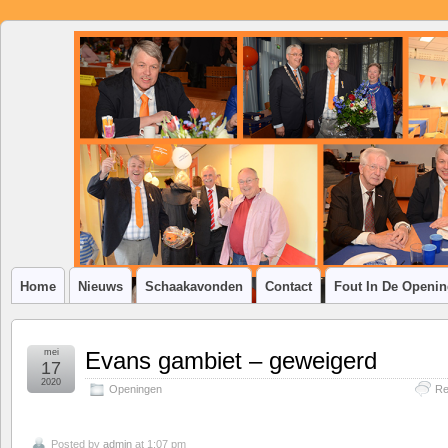
SSV
Klim-
op
Home
Nieuws
Schaakavonden
Contact
Fout In De Openi
mei
Evans gambiet – geweigerd
17
2020
Openingen
Re
Posted by
admin
at 1:07 pm