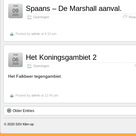
mei
Spaans – De Marshall aanval.
09
2020
Openingen
Reac
Posted by
admin
at 6:10 pm
mei
Het Koningsgambiet 2
06
2020
Openingen
Het Falkbeer tegengambiet.
Posted by
admin
at 12:45 pm
Older Entries
© 2020
SSV Klim-op