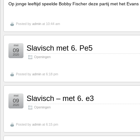
Op jonge leeftijd speelde Bobby Fischer deze partij met het Evans
Posted by
admin
at 10:44 am
mei
Slavisch met 6. Pe5
09
2020
Openingen
Posted by
admin
at 6:18 pm
mei
Slavisch – met 6. e3
09
2020
Openingen
Posted by
admin
at 6:15 pm