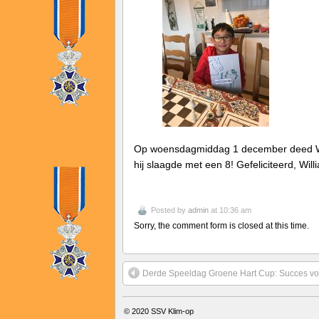
Op woensdagmiddag 1 december deed Wil
hij slaagde met een 8! Gefeliciteerd, Wil
Posted by
admin
at 10:36 am
Sorry, the comment form is closed at this time.
Derde Speeldag Groene Hart Cup: Succes voo
© 2020
SSV Klim-op