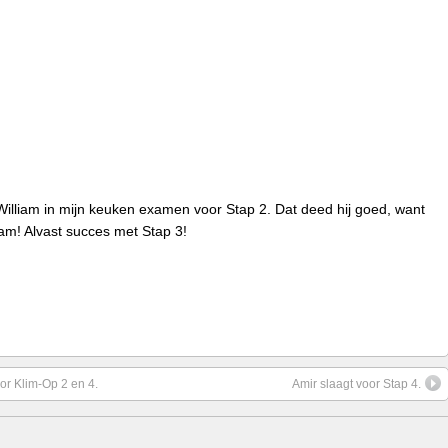
liam in mijn keuken examen voor Stap 2. Dat deed hij goed, want
liam! Alvast succes met Stap 3!
r Klim-Op 2 en 4.
Amir slaagt voor Stap 4.