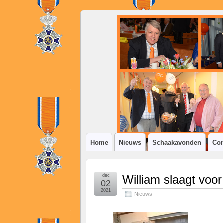
SSV
Klim-
op
Home
Nieuws
Schaakavonden
Con
dec
William slaagt voor
02
2021
Nieuws