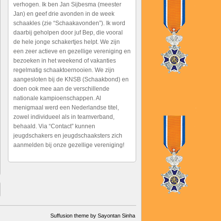
verhogen. Ik ben Jan Sijbesma (meester
Jan) en geef drie avonden in de week
schaakles (zie “Schaakavonden”). Ik word
daarbij geholpen door juf Bep, die vooral
de hele jonge schakertjes helpt. We zijn
een zeer actieve en gezellige vereniging en
bezoeken in het weekend of vakanties
regelmatig schaaktoernooien. We zijn
aangesloten bij de KNSB (Schaakbond) en
doen ook mee aan de verschillende
nationale kampioenschappen. Al
menigmaal werd een Nederlandse titel,
zowel individueel als in teamverband,
behaald. Via “Contact” kunnen
jeugdschakers en jeugdschaaksters zich
aanmelden bij onze gezellige vereniging!
Suffusion theme by Sayontan Sinha