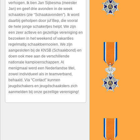
verhogen. Ik ben Jan Sijbesma (meester
Jan) en geef drie avonden in de week
schaakles (zie “Schaakavonden”). Ik word
daarbij geholpen door juf Bep, die vooral
de hele jonge schakertjes helpt. We zijn
een zeer actieve en gezellige vereniging en
bezoeken in het weekend of vakanties
regelmatig schaaktoernooien. We zijn
aangesloten bij de KNSB (Schaakbond) en
doen ook mee aan de verschillende
nationale kampioenschappen. Al
menigmaal werd een Nederlandse titel,
zowel individueel als in teamverband,
behaald. Via “Contact” kunnen
jeugdschakers en jeugdschaaksters zich
aanmelden bij onze gezellige vereniging!