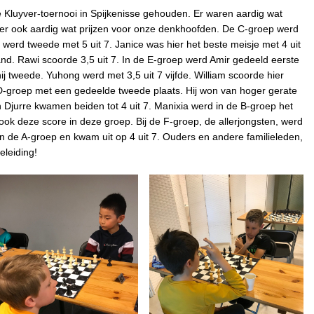
 Kluyver-toernooi in Spijkenisse gehouden. Er waren aardig wat
er ook aardig wat prijzen voor onze denkhoofden. De C-groep werd
 werd tweede met 5 uit 7. Janice was hier het beste meisje met 4 uit
nd. Rawi scoorde 3,5 uit 7. In de E-groep werd Amir gedeeld eerste
j tweede. Yuhong werd met 3,5 uit 7 vijfde. William scoorde hier
 D-groep met een gedeelde tweede plaats. Hij won van hoger gerate
n Djurre kwamen beiden tot 4 uit 7. Manixia werd in de B-groep het
 ook deze score in deze groep. Bij de F-groep, de allerjongsten, werd
in de A-groep en kwam uit op 4 uit 7. Ouders en andere familieleden,
eleiding!