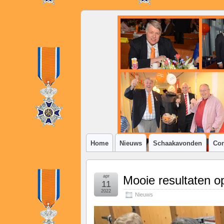
SSV
Klim-
op
Home
Nieuws
Schaakavonden
Con
apr
Mooie resultaten op
11
2022
Nieuws