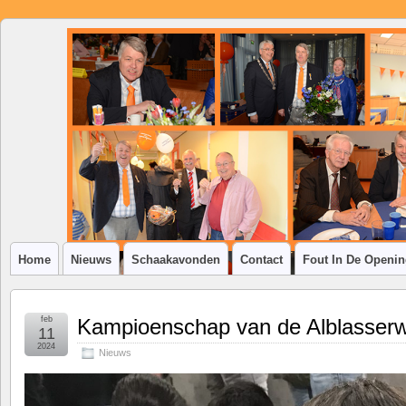
SSV
Klim-
op
Home
Nieuws
Schaakavonden
Contact
Fout In De Openi
feb
Kampioenschap van de Alblasserw
11
2024
Nieuws