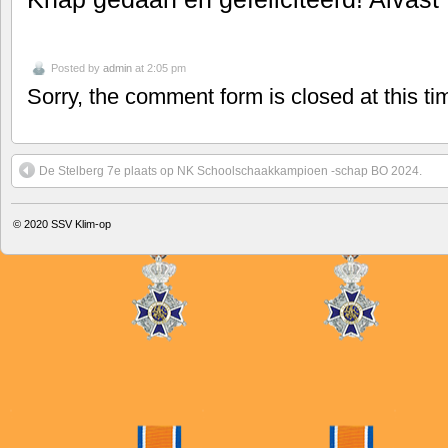
Posted by
admin
at 2:05 pm
Sorry, the comment form is closed at this ti
De Stelberg 7e plaats op NK Schoolschaakkampioen -schap BO 2024.
© 2020
SSV Klim-op