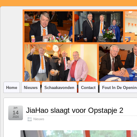
SSV
Klim-
op
Home
Nieuws
Schaakavonden
Contact
Fout In De Openi
jun
JiaHao slaagt voor Opstapje 2
14
2024
Nieuws