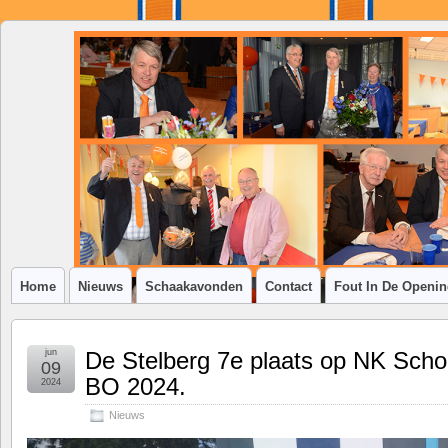
SSV
Klim-
op
Home
Nieuws
Schaakavonden
Contact
Fout In De Openi
jun
De Stelberg 7e plaats op NK Sch
09
BO 2024.
2024
Nieuws