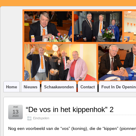
SSV
Klim-
op
Home
Nieuws
Schaakavonden
Contact
Fout In De Openi
mei
“De vos in het kippenhok” 2
13
2020
Eindspelen
Nog een voorbeeld van de “vos” (koning), die de “kippen” (pionnen