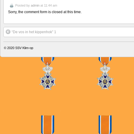
Posted by
admin
at 11:44 am
Sorry, the comment form is closed at this time.
“De vos in het kippenhok” 1
© 2020
SSV Klim-op