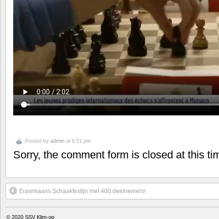
Posted by
admin
at 6:51 pm
Sorry, the comment form is closed at this ti
Erasmiaans Schaakfestijn met 400 deelnemers!
© 2020
SSV Klim-op