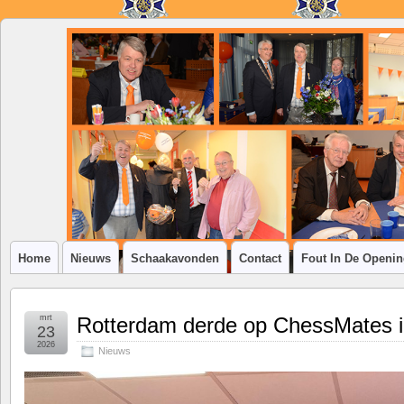
SSV
Klim-
op
Home
Nieuws
Schaakavonden
Contact
Fout In De Openi
mrt
Rotterdam derde op ChessMates 
23
2026
Nieuws