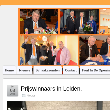
SSV
Klim-
op
Home
Nieuws
Schaakavonden
Contact
Fout In De Openi
jan
Prijswinnaars in Leiden.
08
2023
Nieuws