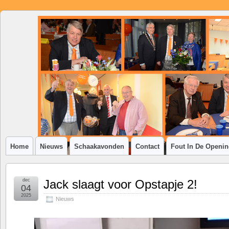
SSV
Klim-
op
Home
Nieuws
Schaakavonden
Contact
Fout In De Openi
dec
Jack slaagt voor Opstapje 2!
04
2025
Nieuws