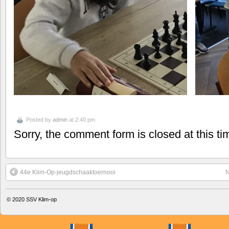
Posted by
admin
at 2:40 pm
Sorry, the comment form is closed at this ti
44e Klim-Op-jeugdschaaktoernooi
N
© 2020
SSV Klim-op