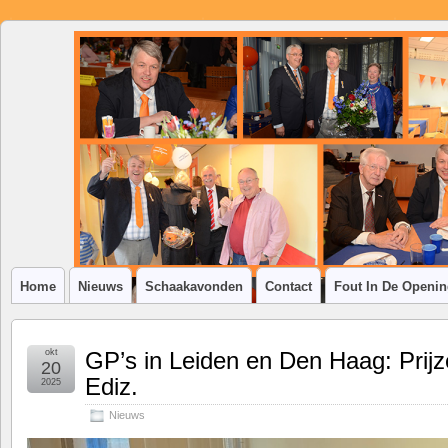
SSV
Klim-
op
Home
Nieuws
Schaakavonden
Contact
Fout In De Openi
okt
GP’s in Leiden en Den Haag: Prijz
20
Ediz.
2025
Nieuws