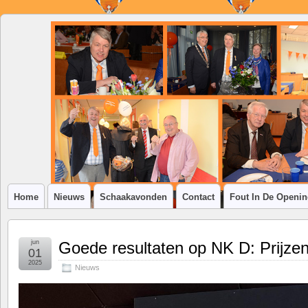
SSV
Klim-
op
Home
Nieuws
Schaakavonden
Contact
Fout In De Openi
jun
Goede resultaten op NK D: Prijze
01
2025
Nieuws