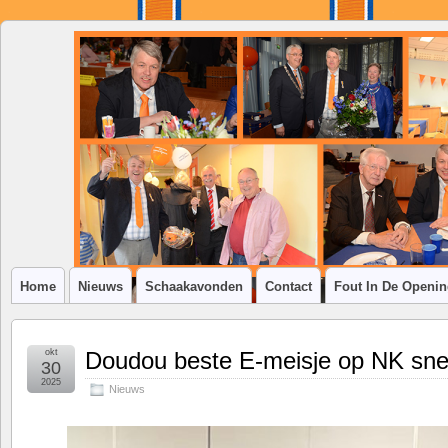
SSV
Klim-
op
Home
Nieuws
Schaakavonden
Contact
Fout In De Openi
okt
Doudou beste E-meisje op NK sne
30
2025
Nieuws