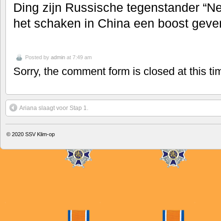
Ding zijn Russische tegenstander “Nep
het schaken in China een boost geve
Posted by
admin
at 7:49 am
Sorry, the comment form is closed at this ti
Ariana slaagt voor Stap 1.
© 2020
SSV Klim-op