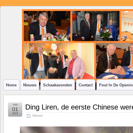
SSV
Klim-
op
Home
Nieuws
Schaakavonden
Contact
Fout In De Openi
mei
Ding Liren, de eerste Chinese we
01
2023
Nieuws