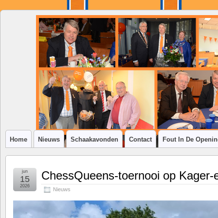
SSV
Klim-
op
Home
Nieuws
Schaakavonden
Contact
Fout In De Openi
jun
ChessQueens-toernooi op Kager-e
15
2026
Nieuws