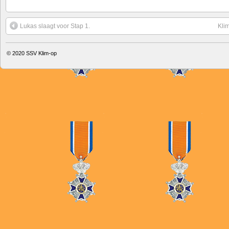
Lukas slaagt voor Stap 1.
Klim
© 2020
SSV Klim-op