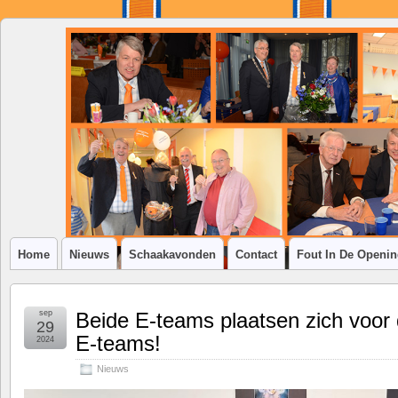
SSV
Klim-
op
Home
Nieuws
Schaakavonden
Contact
Fout In De Openi
sep
Beide E-teams plaatsen zich voor 
29
E-teams!
2024
Nieuws