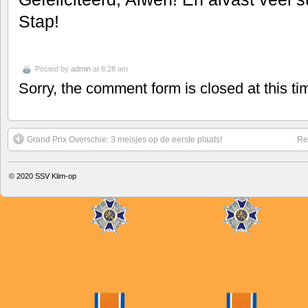
Stap!
Posted by
admin
at 8:28 am
Sorry, the comment form is closed at this ti
Grand Prix Overschie: 3 meisjes op de eerste plaats!
Re
© 2020
SSV Klim-op