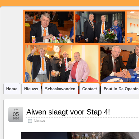
SSV
Klim-
op
Home
Nieuws
Schaakavonden
Contact
Fout In De Openi
jun
Aiwen slaagt voor Stap 4!
05
2026
Nieuws