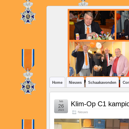
SSV
Klim-
op
Home
Nieuws
Schaakavonden
Con
feb
Klim-Op C1 kampi
26
2023
Nieuws