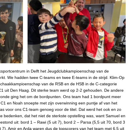
nksportcentrum in Delft het Jeugdclubkampioenschap van de
rkt. We hadden twee C-teams en twee E-teams in de strijd. Klim-Op
schaakkampioenschap van de RSB en de HSB in de C-categorie
C1 uit Den Haag. Dit sterke team werd op 2-2 gehouden. De andere
ronde ging het om de bordpunten. Ons team had 1 bordpunt meer
1 en Noah snoepte met zijn overwinning een puntje af van het
as voor ons C1-team genoeg voor de titel. Dat werd het ook en zo
 bedenken, dat het niet de sterkste opstelling was, want Samuel en
ond uit: bord 1 – Rawi (5 uit 7), bord 2 – Parsa (5,5 uit 70, bord 3
uit 7). Amir en Arda waren dus de topscorers van het team met 6,5 uit